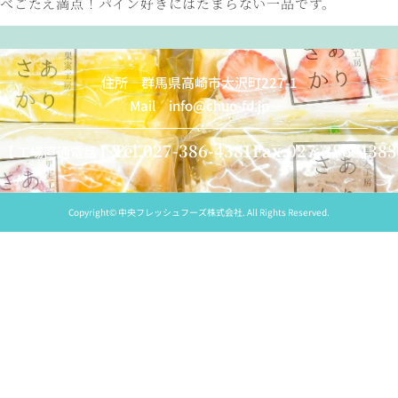
べごたえ満点！パイン好きにはたまらない一品です。
住所 群馬県高崎市大沢町227-1
Mail info@chuo-fd.jp
Tel.
027-386-4381
Fax.027-386-4383
【 工場直通電話 】
Copyright© 中央フレッシュフーズ株式会社. All Rights Reserved.